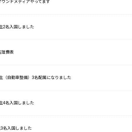
オウンドメディアやってます
実習生2名入国しました
監理費表
実習生（自動車整備）3名配属になりました
実習生4名入国しました
習生3名入国しました