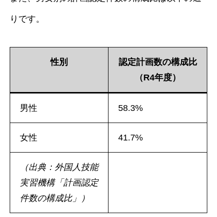
りです。
性別
認定計画数の構成比
（R4年度）
男性
58.3%
女性
41.7%
（出典：外国人技能
実習機構「計画認定
件数の構成比」）