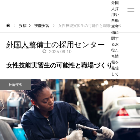
外国
人採
用や
自動
投稿
技能実習
女性技能実習生の可能性と職場づくり
車整
備に
関す
外国人整備士の採用センター
るお
2025.05.11
役た
2025.09.10
ち情
報を
女性技能実習生の可能性と職場づくり
発信
して
いま
技能実習
す