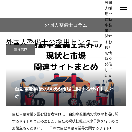
外国
人採
用や
自動
外国人整備士コラム
車整
備に
関す
外国人整備士の採用センター
るお
役た
整備業界
ち情
報を
発信
して
いま
す
自動車整備業の現状や市場に関するサイトまと
め
自動車整備業を営む経営者向けに、自動車整備業の現状や市場に関
するサイトをまとめました。自社の現状把握と未来予測を行うのに
お役立ちください。1．日本の自動車整備業界に関するサイト1.一般