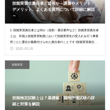
技能実習生責任者とは何か～講習やメリット・
デメリット、よくある質問について詳細に解説
～
1. 技能実習責任者とは何か（役割・選任要件など）技能実習責任者
とは、外国人技能実習制度において技能実習生の受入れを行う事業
所ごとに選任が義務付けられた責任者のことです (技能実習責任者
講習の受
2025.03.25
技能実習
技能検定試験とは？基礎級・随時評価試験の詳
細と対策を解説